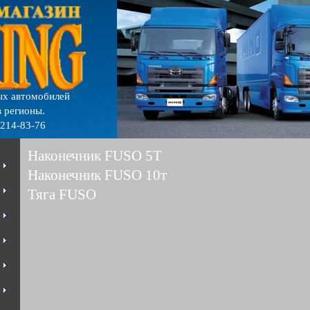
ых автомобилей
 регионы.
 214-83-76
Наконечник FUSO 5Т
Наконечник FUSO 10т
Тяга FUSO