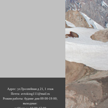
Адрес:
ул.Троллейная д 21, 1 этаж
Почта:
avtoking111@mail.ru
Режим работы: будние дни 09:00-19:00;
выходные: