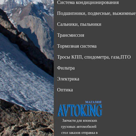
Система кондиционирования
Подшипники, подвесные, выжимные
Сальники, пыльники
Трансмиссия
Тормозная система
Тросы КПП, спидометра, газа,ПТО
Фильтра
Электрика
Оптика
Запчасти для японских
грузовых автомобилей
стол заказов отправка в